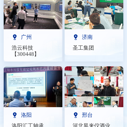
广州
济南
浩云科技
圣工集团
【300448】
洛阳
邢台
洛阳汇工轴承
河北凤来仪酒业