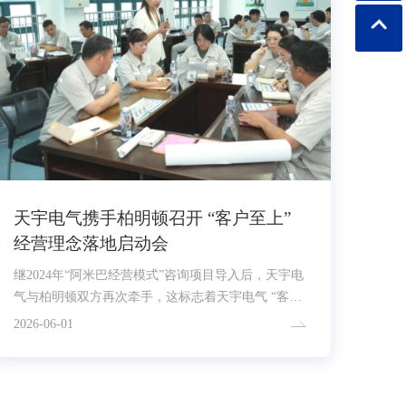
天宇电气携手柏明顿召开 “客户至上”
经营理念落地启动会
继2024年“阿米巴经营模式”咨询项目导入后，天宇电
气与柏明顿双方再次牵手，这标志着天宇电气 “客户
至上” 文化建设迈入新台阶，也意味着企业
2026-06-01