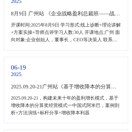
2025
工轴承集团总部隆重举行。 洛龙区委
统战部副部长、工商联党组书记尚芳
8月9日 广州站 《企业战略盈利总裁班——战略聚焦 破局生存》
芳，柏明顿创始人胡八一博士、鞠宪
开课时间:2025年8月9日 学习形式:线上诊断+理论讲解
钢老师，汇工轴承焦董事长、财务总
+方案实操+导师点评学习人数:30人 开课地点:广州 面
监苗总，以及近50位来自洛阳市乃至
向对象:企业创始人，董事长，CEO等决策人 联系方
全国各地的企业家朋友共同出席了本
式:400-6216-088
次培训课程，大家齐聚一堂，共探传
统制造企业在新规划背景下的发展之
道。
06-19
2025
2025.09.20-21广州站《基于增收降本的分算奖经营模式——中国式阿米巴+标杆交流》火热招生中！
2025.09.20-21，构建未来十年的盈利增长模式，基于
增收降本的分算奖经营模式一中国式阿米巴，案例剖
析+方法演练+标杆分享=增收降本利器