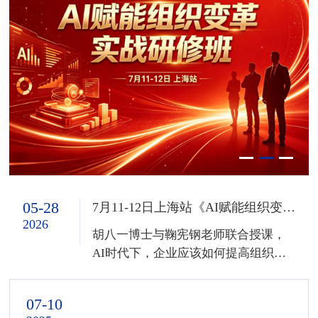
06-26
05-28
10-30
柏明顿咨询《从国家蓝图到企业活法 ——“十五五” 规划下的传统制造企业争胜案例分享》课程在洛阳成功召开
7.11-12广州开课 | 为什么同样用AI，有的企业降本上千万，而你却用成了员工摸鱼工具？
7月11-12日上海站《AI赋能组织变革实战研修班》课程开始招生啦!
2026
2026
2025
胡八一博士与鞠宪钢老师联合授课，
2025年10月28日下午，由柏明顿管理
AI时代下，企业应该如何提高组织能
咨询集团与洛龙区工商联联合举办的
力，强健筋骨，稳健提升效益
《从国家蓝图到企业活法 ——“十五
五” 规划下的传统制造企业争胜案例分
07-10
享》的专业课程，在洛阳市洛龙区汇