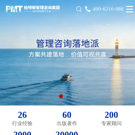
400-6216-088
提升国企效能
打造具有全球竞争力的世界一流企业
年
26
60
200
+
+
行业经验
出版著作
专家顾问
2000
20000
+
+