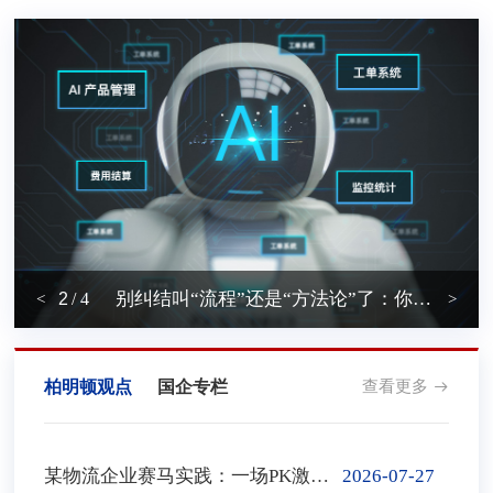
离职面谈，你听到的80%都是“场面话”
员工不动，KPI没用——这家制造企业靠激活员工一年降本1200万！
别纠结叫“流程”还是“方法论”了：你真正缺的是一套活的做事逻辑 | 企业流程系列文章（五）
从历史看国企改革：党建与阿米巴经营哲学，本就是同源共理
2
/ 4
柏明顿观点
国企专栏
查看更多
某物流企业赛马实践：一场PK激活102个网点利润意识 | 经营人才的选拔与淘汰系列文章（一）
2026-07-27