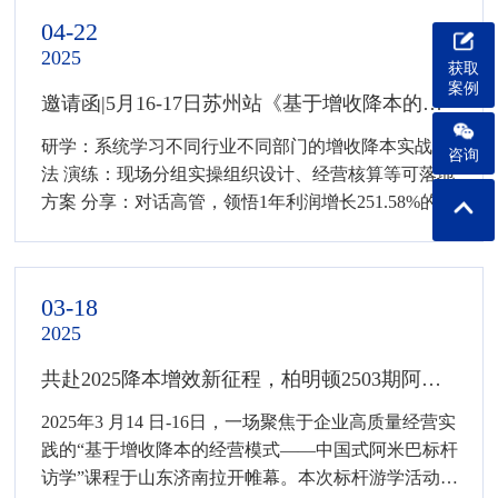
04-22
2025
获取
案例
邀请函|5月16-17日苏州站《基于增收降本的分算奖经营模式》课程开始招生啦！
研学：系统学习不同行业不同部门的增收降本实战解
咨询
法 演练：现场分组实操组织设计、经营核算等可落地
方案 分享：对话高管，领悟1年利润增长251.58%的实
战打法 主办单位:柏明顿管理咨询集团 课程时
间:2025.05.16-17 苏州市 招生对象:董事长、总经理、
CFO、HRD 等企业高管
03-18
2025
共赴2025降本增效新征程，柏明顿2503期阿米巴标杆访学课程济南站圆满收官！
2025年3 月14 日-16日，一场聚焦于企业高质量经营实
践的“基于增收降本的经营模式——中国式阿米巴标杆
访学”课程于山东济南拉开帷幕。本次标杆游学活动来