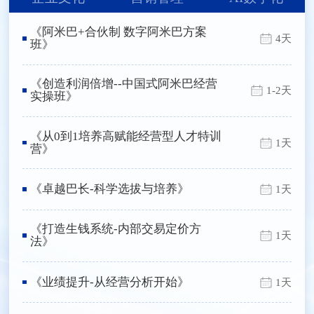
《阿米巴+合伙制 数字阿米巴方案
4天
班》
《创造利润倍增--中国式阿米巴经营
1-2天
实操班》
《从0到1培养高赋能经营型人才特训
1天
营》
《卓越巴长-科学选拔与培养》
1天
《打造生钱系统-内部交易定价方
1天
法》
《业绩提升-从经营分析开始》
1天