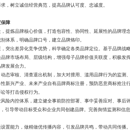
诉求，树立诚信经营典范，提高品牌认可度、忠诚度。
度保障
众，提炼品牌核心价值，打造包容性、协同性、延展性的品牌理
识别体系，明确品牌口号，建立品牌烙印。
展，突出差异化竞争优势，科学确定各类品牌定位。基于品牌战
类品牌市场布局、层级结构，增强母子品牌价值关联度，积极发
品牌发展合力。
、动态审核、清查退出机制，加大对擅用、滥用品牌行为的监测
略性新兴产业、未来产业自有品牌商标注册，预防恶意商标抢注
诉讼等打击侵权行为。
业风险内控体系，建立健全事前防控部署、事中妥善应对、事后
切，引导带动目标受众和企业共同创建品牌。完善舆情监测和信
题设置能力，做精做优传播内容，引发品牌共鸣，带动共同传播