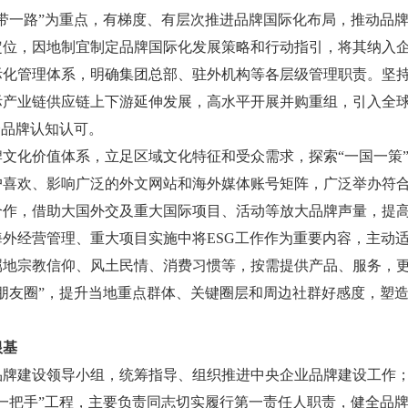
带一路”为重点，有梯度、有层次推进品牌国际化布局，推动品
定位，因地制宜制定品牌国际化发展策略和行动指引，将其纳入
际化管理体系，明确集团总部、驻外机构等各层级管理职责。坚
际产业链供应链上下游延伸发展，高水平开展并购重组，引入全
企品牌认知认可。
文化价值体系，立足区域文化特征和受众需求，探索“一国一策
户喜欢、影响广泛的外文网站和海外媒体账号矩阵，广泛举办符
合作，借助大国外交及重大国际项目、活动等放大品牌声量，提
外经营管理、重大项目实施中将ESG工作作为重要内容，主动适应
属地宗教信仰、风土民情、消费习惯等，按需提供产品、服务，
朋友圈”，提升当地重点群体、关键圈层和周边社群好感度，塑造
根基
品牌建设领导小组，统筹指导、组织推进中央企业品牌建设工作
一把手”工程，主要负责同志切实履行第一责任人职责，健全品