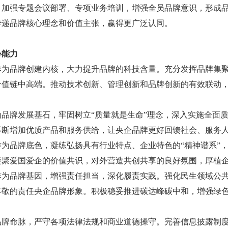
，加强专题会议部署、专项业务培训，增强全员品牌意识，形成
传递品牌核心理念和价值主张，赢得更广泛认同。
心能力
作为品牌创建内核，大力提升品牌的科技含量。充分发挥品牌集
价值链中高端。推动技术创新、管理创新和品牌创新的有效联动
品牌发展基石，牢固树立“质量就是生命”理念，深入实施全面
不断增加优质产品和服务供给，让央企品牌更好回馈社会、服务
为品牌底色，凝练弘扬具有行业特点、企业特色的“精神谱系”
凝聚爱国爱企的价值共识，对外营造共创共享的良好氛围，厚植
作为品牌基因，增强责任担当，深化履责实践。强化民生领域公
尊敬的责任央企品牌形象。积极稳妥推进碳达峰碳中和，增强绿
品牌命脉，严守各项法律法规和商业道德操守。完善信息披露制