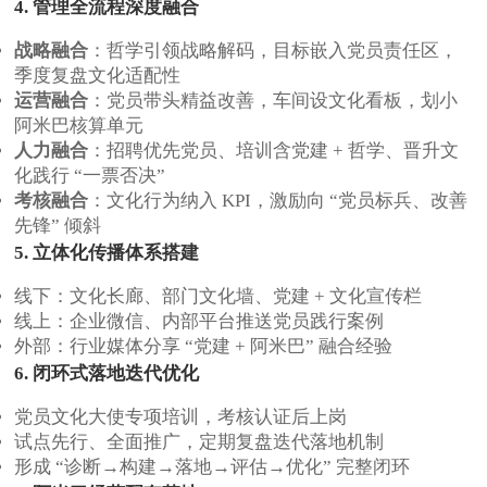
4. 管理全流程深度融合
战略融合
：哲学引领战略解码，目标嵌入党员责任区，
季度复盘文化适配性
运营融合
：党员带头精益改善，车间设文化看板，划小
阿米巴核算单元
人力融合
：招聘优先党员、培训含党建 + 哲学、晋升文
化践行 “一票否决”
考核融合
：文化行为纳入 KPI，激励向 “党员标兵、改善
先锋” 倾斜
5. 立体化传播体系搭建
线下：文化长廊、部门文化墙、党建 + 文化宣传栏
线上：企业微信、内部平台推送党员践行案例
外部：行业媒体分享 “党建 + 阿米巴” 融合经验
6. 闭环式落地迭代优化
党员文化大使专项培训，考核认证后上岗
试点先行、全面推广，定期复盘迭代落地机制
形成 “诊断→构建→落地→评估→优化” 完整闭环