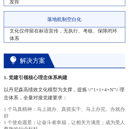
发挥
落地机制空白化
文化仅停留在标语宣传，无执行、考核、保障闭环
体系
解决方案
1. 党建引领核心理念体系构建
以丹尼森高绩效文化模型为支撑，提炼 \
\
“1+1+4+N”\
\
理
念体系，全量对接党建要求：
1 个马真精神：马上就办、真抓实干、马上办完、办就办
好
1 个使命愿景：让奋斗者幸福，让相关方满意；成为受人