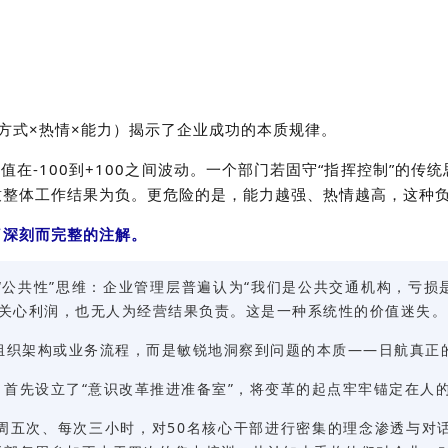
方式×热情×能力）揭示了企业成功的本质规律。
值在-100到+100之间波动。一个部门若固守“指挥控制”的
致整体工作结果为负。更危险的是，能力越强、热情越高，这种
了深刻而完整的注解。
公共性”思维：企业管理层普遍认为“我们是公共交通机构，亏损
正关心利润，也无人为经营结果负责。这是一种系统性的价值迷失。
组织架构或业务流程，而是敏锐地洞察到问题的本质——日航真正
。首先设立了“意识改革推进准备室”，将变革的起点牢牢锚定在人
周五次、每次三小时，对50名核心干部进行密集的理念渗透与对